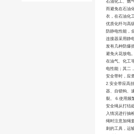
石油化工、燃
而避免在石油
衣，在石油化
优质化纤与高
防静电性能，
连接器采用静
发有几种防爆
避免火花放电
在油气、化工
电性能；其二，防静
安全带时，应
2.安全带应高
器、自锁钩、速
裂。 6.使用
安全绳从打结
入情况进行抽检
绳时注意加绳
刺的工具，运输