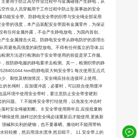
，主要用于防止高空作业过程中与金属碰撞产生静电，从
高空作业人员穿戴用于工作过程中防止坠落事故的安全
爆功能安全带。防静电安全带的织带与安全绳全部采用
安全带的强度，本产品装配安全带固有金属零件，为保证
，没有任何金属外露，不会产生静电放电，为国内首创。
会产生金属撞击火花。防静电安全带从静电防护的原理出
从而避免高强度的刷型放电。不得有任何孤立的导体,以
检测方法进行检测由于安全带使用的前提是穿工作服,
件，按防静电服的静电要求去检测。其一，检测织带的静
/7528401044.html防静电双大钩安全带1.每次使用五点式
缺少、裂纹及锈蚀情况，安全绳应挂在连接环上使用。
m以上的长绳时，应加缓冲器，必要时，可以联合使用缓冲
在低温环境中使用安全带时，要注意防止安全带变硬割
的问题。 7.不能将安全带打结使用，以免发生冲击时
时安全绳被割断。 8.安全带使用两年后,应按批量购
予继续使用,抽样过的安全绳必须重新后才能使用,更换新
酸、强碱和尖利的硬物，也不要暴晒。搬动时不能用带钩
水轻轻擦，然后用清水漂净,然后晾干。 11.安全带上的