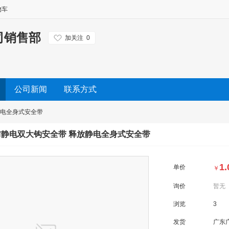
物车
司销售部
加关注
0
公司新闻
联系方式
静电全身式安全带
防静电双大钩安全带 释放静电全身式安全带
1.
单价
￥
询价
暂无
浏览
3
发货
广东