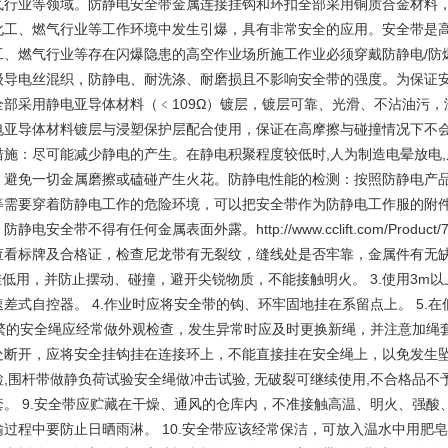
气行业等领域。防静电安全带金属连接挂钩和环扣全部采用铜质合金材料
化工、燃气行业等工作环境中发生引爆，具有非常安全的应用。安全带是
工、燃气行业等存在闪爆隐患的高空作业场所施工作业必须穿戴防静电/防
级导电丝混织，防静电、耐洗涤、耐磨损且不影响安全带的强度。为保证
全部采用静电亚导体材料（﹤109Ω）镀层，镀层可靠、光滑、不沾油污
电亚导体材料镀层与浸塑保护层配合使用，保证在高摩擦与碰撞情况下不
措施：尽可能减少静电的产生。在静电积聚程度较低时,人为制造电晕放电,
。避免一切金属磨擦或磕碰产生火花。防静电性能的检测：按照防静电产品
等需要穿着防静电工作的危险环境，可以把安全带作为防静电工作服的附
电安全带不得有任何金属表面外露。http://www.cclift.com/Product
查看标牌及合格证，检查尼龙带有无裂纹，缝线处是否牢靠，金属件有无
挂低用，并防止摆动、碰撞，避开尖锐物质，不能接触明火。 3.使用3
差式自控器。 4.作业时应将安全带的钩、环牢固地挂在系留点上。 5.
频繁的安全绳应经常做外观检查，发生异常时应及时更换新绳，并注意加绳套
处断开，应将安全挂钩挂在连接环上，不能直接挂在安全绳上，以免发生坠落
,围杆带做静负荷试验安全绳做冲击试验, 无破裂可继续使用,不合格品不
套。 9.安全带应贮藏在干燥、通风的仓库内，不准接触高温、明火、强
过程中要防止日晒雨淋。 10.安全带应该经常保洁，可放入温水中用肥皂