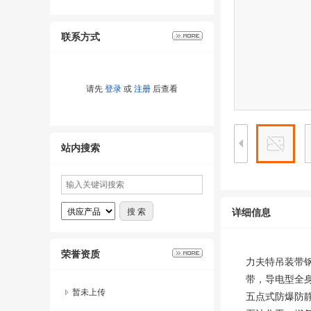
联系方式
请先
登录
或
注册
后查看
站内搜索
详细信息
荣誉资质
力夫特吊装带
带，导电型全
暂未上传
五点式防爆防