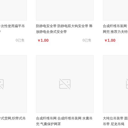
一次性使用扁平吊
防静电安全带 防静电双大钩安全带 释
合成纤维吊装网 
带
放静电全身式安全带
网兜 推荐力夫特
1.00
1.00
0已售
0已售
￥
￥
带式货网,织带式吊
合成纤维吊网 合成纤维吊装网 水囊吊
大吨位吊装带 圆
兜 气囊保护网罩
吊带 尼龙吊绳