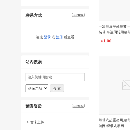
联系方式
一次性扁平吊装带 
装带 吊运周转用吊
请先
登录
或
注册
后查看
1.00
￥
站内搜索
荣誉资质
织带式起重吊网,吊
暂未上传
装网,织带式吊网