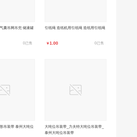
气囊吊网吊兜 储液罐
引纸绳 造纸机用引纸绳 造纸用引纸绳
1.00
0已售
0已售
￥
形吊装带 泰州大吨位
大吨位吊装带_力夫特大吨位吊装带_
泰州大吨位吊装带