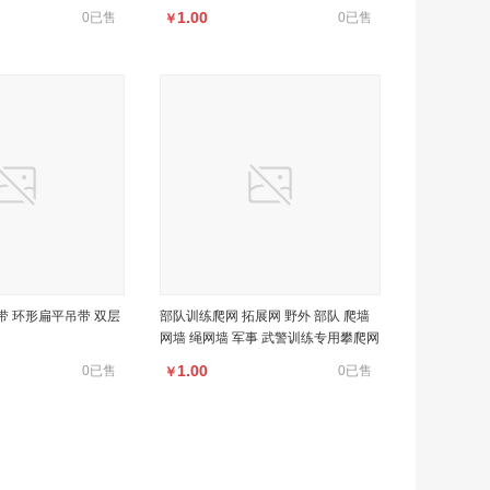
1.00
0已售
0已售
￥
 环形扁平吊带 双层
部队训练爬网 拓展网 野外 部队 爬墙
网墙 绳网墙 军事 武警训练专用攀爬网
1.00
0已售
0已售
￥