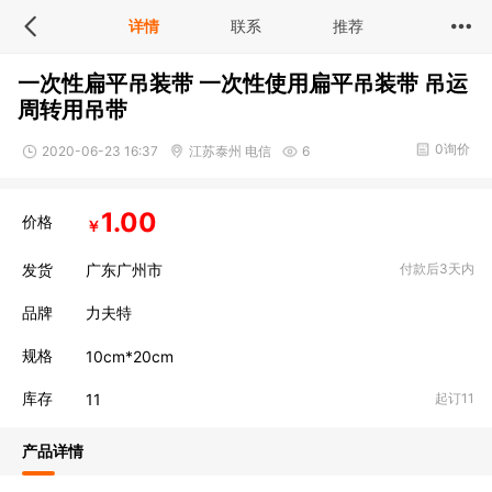
详情
联系
推荐
一次性扁平吊装带 一次性使用扁平吊装带 吊运
周转用吊带
0询价
2020-06-23 16:37
江苏泰州 电信
6
1.00
价格
￥
发货
广东广州市
付款后3天内
品牌
力夫特
规格
10cm*20cm
库存
1
1
起订11
产品详情