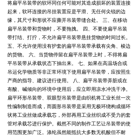
将扁平吊装带的软环同任何可能对其造成损坏的装置连接
起来，软环连接的吊挂装置应是平滑、无任何尖锐的边
缘，其尺寸和形状不应撕开吊装带缝合处。 三、在移动
扁平吊装带和货物时，不要拖拽。 四、不要使扁平吊装
带打结、打拧，不允许扁平吊装带悬挂货物的时间过长。
五、不允许使用没有护套的扁平吊装带承载有尖角、棱边
的货物。 六、当货物停留在扁平吊装带上时，不得将扁
平吊装带从承载状态下抽出来。 七、如果在高温场合或
吊运化学物质等非正常环境下使用扁平吊装带，应按照生
产商的指导、建议进行使用。 八、扁平吊装带弄脏或在
有酸、碱倾向的环境中使用后，应立即用凉水冲洗干净。
扁平环形吊装带、双眼型吊装带是由织机将工业长丝一次
性编制制造而成，而圆形吊装带是采用无极环绕构成循环
状将工业丝做成承载芯，外部再用工业丝织成不受力的套
管对承载芯进行保护。截然不同的制作工艺让吊装带的使
用范围更加广泛。涤纶虽然能抵抗大多数无机酸但不耐