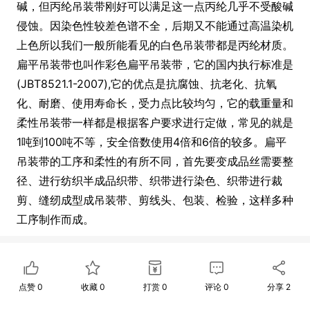
碱，但丙纶吊装带刚好可以满足这一点丙纶几乎不受酸碱
侵蚀。因染色性较差色谱不全，后期又不能通过高温染机
上色所以我们一般所能看见的白色吊装带都是丙纶材质。
扁平吊装带也叫作彩色扁平吊装带，它的国内执行标准是
(JBT8521.1-2007),它的优点是抗腐蚀、抗老化、抗氧
化、耐磨、使用寿命长，受力点比较均匀，它的载重量和
柔性吊装带一样都是根据客户要求进行定做，常见的就是
1吨到100吨不等，安全倍数使用4倍和6倍的较多。扁平
吊装带的工序和柔性的有所不同，首先要变成品丝需要整
径、进行纺织半成品织带、织带进行染色、织带进行裁
剪、缝纫成型成吊装带、剪线头、包装、检验，这样多种
工序制作而成。
点赞
0
收藏
0
打赏
0
评论
0
分享
2