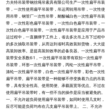
力夫特吊装带钢丝绳吊索具有限公司生产 一次性扁平吊装
带，一次性使用扁平吊装带，吊运周转用吊带，一次性使
用吊带，钢管厂一次性吊带，耐酸碱白色一次性扁平吊装
带，一次性彩色扁平吊装带，一次性白色扁平吊装带，一
次性白色扁平吊装带。一次性扁平吊装带是应用于产品吊
运过程中，一直捆绑于工件上，省去多次吊上吊下过程中
的多次抽取吊装带，从而达到省时高效装卸货物，大大提
高装卸效率。是提高装卸效率的必备良器。一次性扁平吊
装带安全系数6:1，一次性扁平吊装带有双扣一次性扁平
吊装带，环形一次性扁平吊装带，丙纶一次性扁平吊带，
涤纶一次性扁平吊带，白色一次性扁平吊带，彩色一次性
扁平吊带。扁平吊装带是一种能够不停变换着力点的吊装
带，具有安全性高、使用简便、承载面宽等优点。不过在
使用扁平吊装带时，有一些不当的操作是应当被避免的。
一、不允许超负荷使用扁平吊装带，如同时使用几支时，
应尽可能是负荷均布在几支扁平吊装带上。 二、不允许